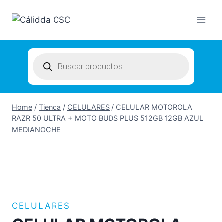
Skip
to
content
Products
search
Home
/
Tienda
/
CELULARES
/
CELULAR MOTOROLA
RAZR 50 ULTRA + MOTO BUDS PLUS 512GB 12GB AZUL
MEDIANOCHE
CELULARES