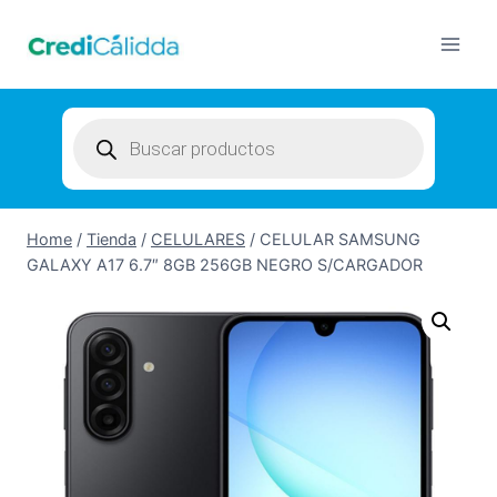
Skip
to
content
Products
search
Home
/
Tienda
/
CELULARES
/
CELULAR SAMSUNG
GALAXY A17 6.7″ 8GB 256GB NEGRO S/CARGADOR