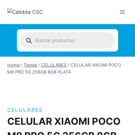
Skip
to
content
Products
search
Home
/
Tienda
/
CELULARES
/
CELULAR XIAOMI POCO
M8 PRO 5G 256GB 8GB PLATA
CELULARES
CELULAR XIAOMI POCO