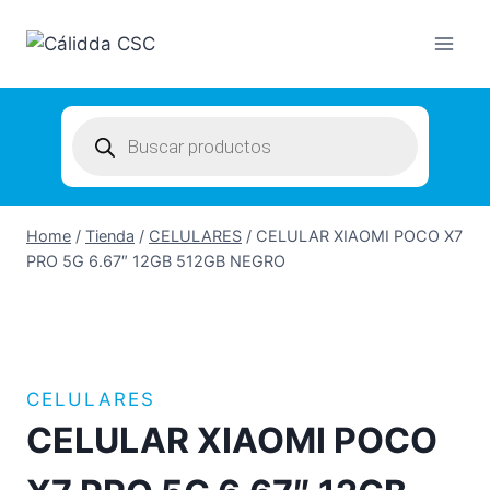
Skip
to
content
Products
search
Home
/
Tienda
/
CELULARES
/
CELULAR XIAOMI POCO X7
PRO 5G 6.67″ 12GB 512GB NEGRO
CELULARES
CELULAR XIAOMI POCO