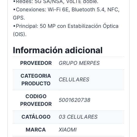
•Redes: 5G SA/NSA, VoLTE doble.
•Conexiones: Wi-Fi 6E, Bluetooth 5.4, NFC,
GPS.
•Principal: 50 MP con Estabilización Óptica
(OIS).
Información adicional
PROVEEDOR
GRUPO MERPES
CATEGORIA
CELULARES
PRODUCTO
CODIGO
5001620738
PROVEEDOR
CATÁLOGO
03 CELULARES
MARCA
XIAOMI