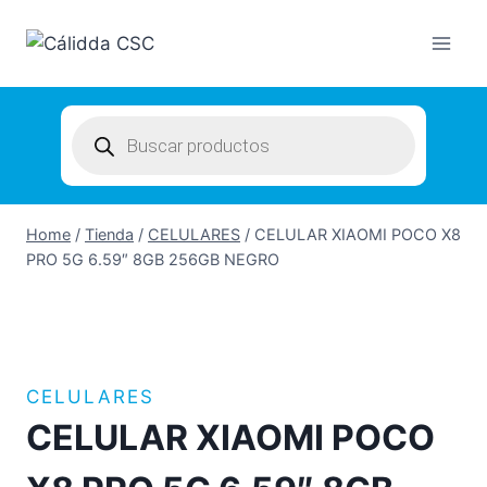
Skip
to
content
Products
search
Home
/
Tienda
/
CELULARES
/
CELULAR XIAOMI POCO X8
PRO 5G 6.59″ 8GB 256GB NEGRO
CELULARES
CELULAR XIAOMI POCO