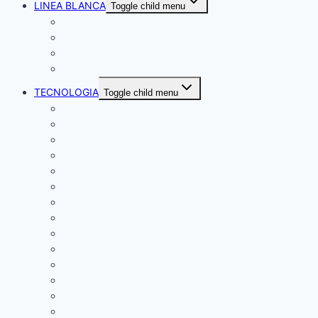
LINEA BLANCA
Toggle child menu
HORNOS
ESTUFAS
SECADORAS
CENTRO DE LAVADO
TECNOLOGIA
Toggle child menu
MONITORES
IMPRESORAS
GAMER REACONDICIONADO
GAMER
DISPOSITIVOS
CASA INTELIGENTE
CARGADORES
CAMARA SEGURIDAD
ACCESORIOS APPLE
TABLETS
GAMER
LAPTOPS
COMPUTO
IMPRESORAS