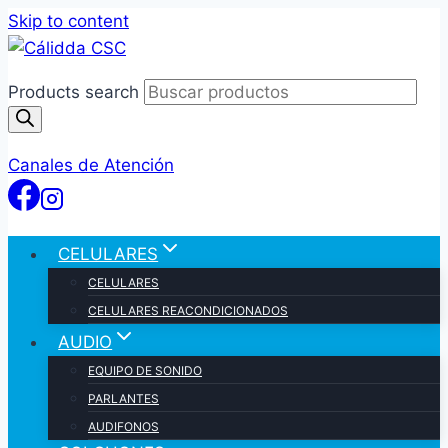
Skip to content
Products search
Canales de Atención
CELULARES
CELULARES
CELULARES REACONDICIONADOS
AUDIO
EQUIPO DE SONIDO
PARLANTES
AUDIFONOS