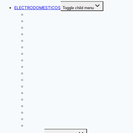
ELECTRODOMESTICOS
Toggle child menu
OLLAS ARROCERAS
HERVIDORAS
FRIGOBAR
FREIDORAS DE AIRE
EXTRACTORAS
DUCHAS
CONGELADORAS
CAVA DE VINO
CAMPANAS
CAFETERAS
BATIDORAS
TERMAS
REFRIGERADORAS
MICROONDAS
LICUADORAS
LAVADORAS
DUCHAS
COCINAS