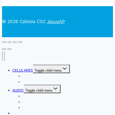
© 2026 Cálidda CSC
JesusAP
CELULARES
Toggle child menu
CELULARES
CELULARES REACONDICIONADOS
AUDIO
Toggle child menu
EQUIPO DE SONIDO
PARLANTES
AUDIFONOS
COLCHONES