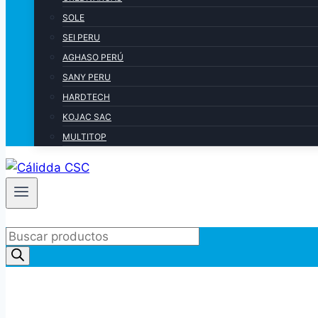
SOLE
SEI PERU
AGHASO PERÚ
SANY PERU
HARDTECH
KOJAC SAC
MULTITOP
Products
search