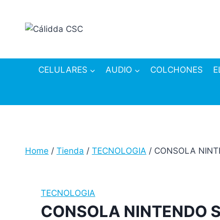
Skip
to
content
CELULARES
AUDIO
COLCHONES
E
Home
/
Tienda
/
TECNOLOGIA
/
CONSOLA NINT
TECNOLOGIA
CONSOLA NINTENDO S