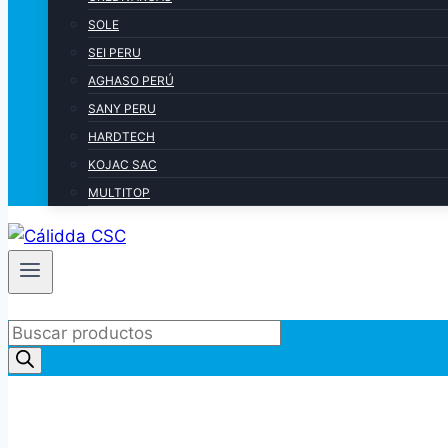
SOLE
SEI PERU
AGHASO PERÚ
SANY PERU
HARDTECH
KOJAC SAC
MULTITOP
Products
search