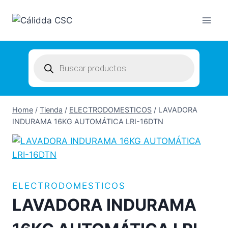
Skip
to
content
Products
search
Home
/
Tienda
/
ELECTRODOMESTICOS
/
LAVADORA
INDURAMA 16KG AUTOMÁTICA LRI-16DTN
ELECTRODOMESTICOS
LAVADORA INDURAMA