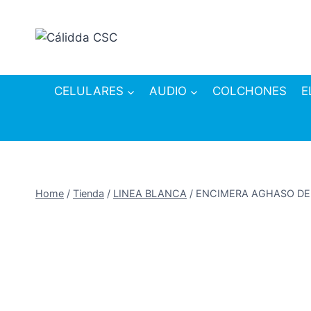
Skip
to
content
CELULARES
AUDIO
COLCHONES
E
Home
/
Tienda
/
LINEA BLANCA
/
ENCIMERA AGHASO DE