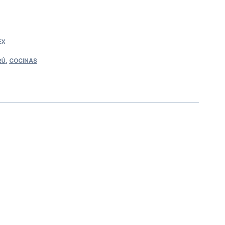
EX
RÚ
,
COCINAS