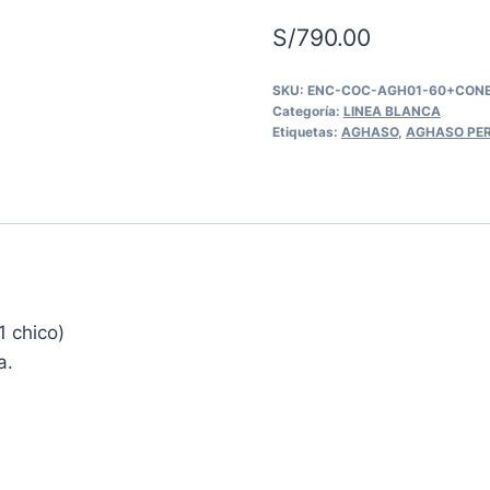
S/
790.00
SKU:
ENC-COC-AGH01-60+CON
Categoría:
LINEA BLANCA
Etiquetas:
AGHASO
,
AGHASO PE
1 chico)
a.