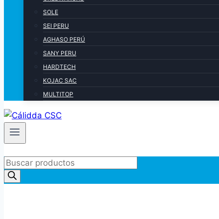
SOLE
SEI PERU
AGHASO PERÚ
SANY PERU
HARDTECH
KOJAC SAC
MULTITOP
Products
search