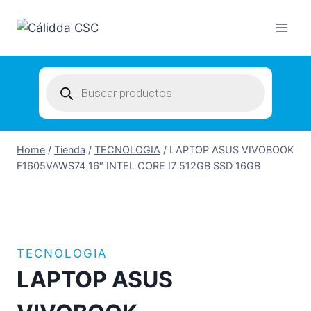
Skip
to
content
Products
search
Home
/
Tienda
/
TECNOLOGIA
/
LAPTOP ASUS VIVOBOOK
F1605VAWS74 16″ INTEL CORE I7 512GB SSD 16GB
TECNOLOGIA
LAPTOP ASUS