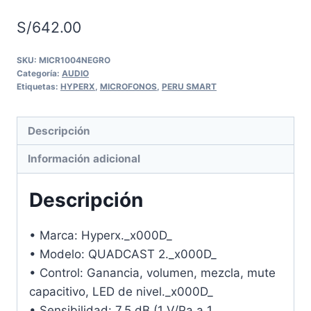
S/
642.00
SKU:
MICR1004NEGRO
Categoría:
AUDIO
Etiquetas:
HYPERX
,
MICROFONOS
,
PERU SMART
Descripción
Información adicional
Descripción
• Marca: Hyperx._x000D_
• Modelo: QUADCAST 2._x000D_
• Control: Ganancia, volumen, mezcla, mute
capacitivo, LED de nivel._x000D_
• Sensibilidad: 7,5 dB (1 V/Pa a 1