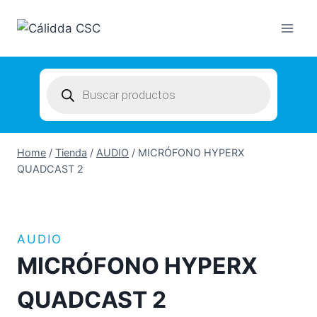
Skip
to
content
Products
search
Home
/
Tienda
/
AUDIO
/
MICRÓFONO HYPERX
QUADCAST 2
AUDIO
MICRÓFONO HYPERX
QUADCAST 2