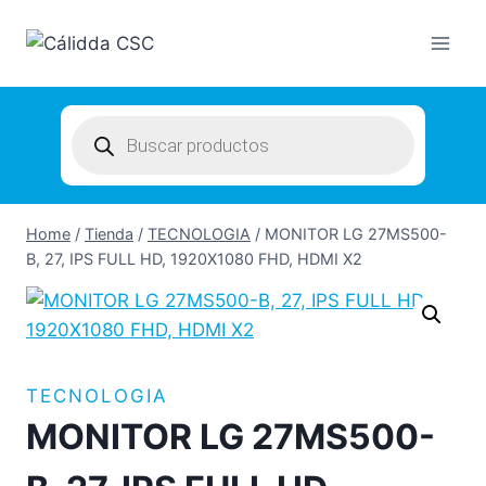
Skip
to
content
Products
search
Home
/
Tienda
/
TECNOLOGIA
/
MONITOR LG 27MS500-
B, 27, IPS FULL HD, 1920X1080 FHD, HDMI X2
TECNOLOGIA
MONITOR LG 27MS500-