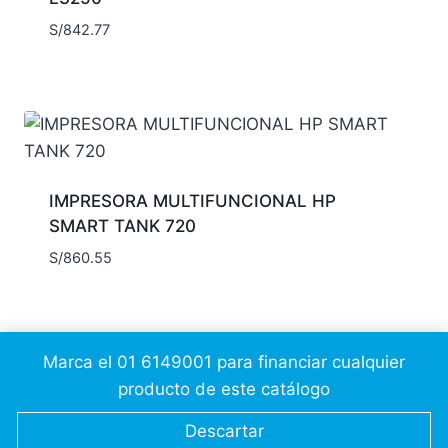
S/
842.77
IMPRESORA MULTIFUNCIONAL HP
SMART TANK 720
S/
860.55
Marca el 01 6149001 para financiar cualquier
producto de este catálogo
© 2026 Cálidda CSC
JesusAP
Descartar