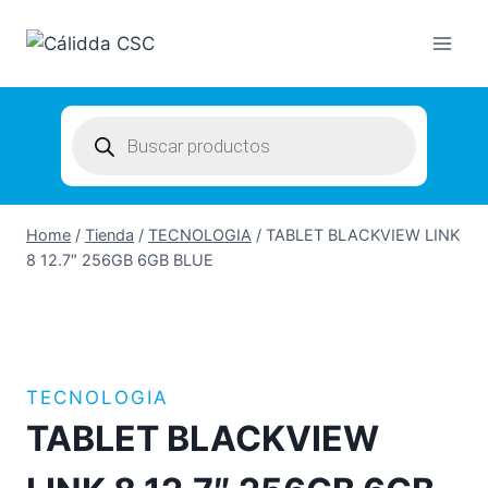
Skip
to
content
Products
search
Home
/
Tienda
/
TECNOLOGIA
/
TABLET BLACKVIEW LINK
8 12.7″ 256GB 6GB BLUE
TECNOLOGIA
TABLET BLACKVIEW