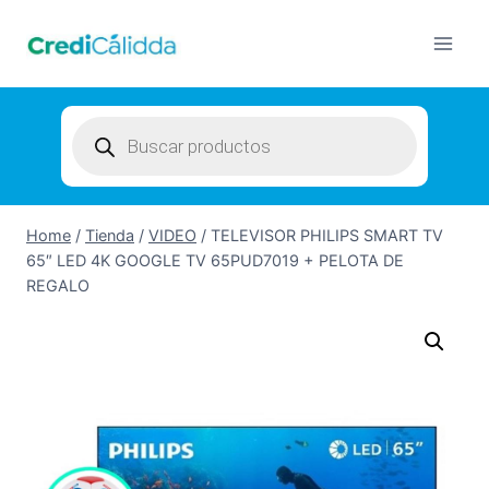
Skip
to
content
Products
search
Home
/
Tienda
/
VIDEO
/
TELEVISOR PHILIPS SMART TV
65″ LED 4K GOOGLE TV 65PUD7019 + PELOTA DE
REGALO