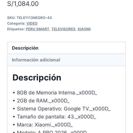
S/
1,084.00
SKU:
TELE1113NEGRO-43
Categoría:
VIDEO
Etiquetas:
PERU SMART
,
TELEVISORES
,
XIAOMI
Descripción
Información adicional
Descripción
• 8GB de Memoria Interna._x000D_
• 2GB de RAM._x000D_
• Sistema Operativo: Google TV._x000D_
• Tamaño de pantalla: 43._x000D_
• Marca: Xiaomi._x000D_
• Modelo: A PRO 2026._x000D_