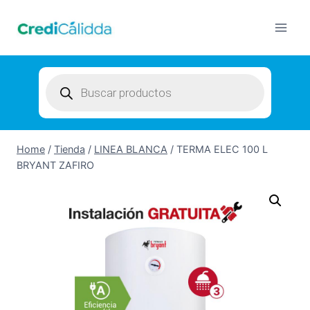
Skip
to
content
Products
search
Home
/
Tienda
/
LINEA BLANCA
/
TERMA ELEC 100 L
BRYANT ZAFIRO