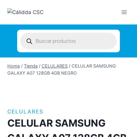
Skip
to
content
Products
search
Home
/
Tienda
/
CELULARES
/
CELULAR SAMSUNG
GALAXY A07 128GB 4GB NEGRO
CELULARES
CELULAR SAMSUNG