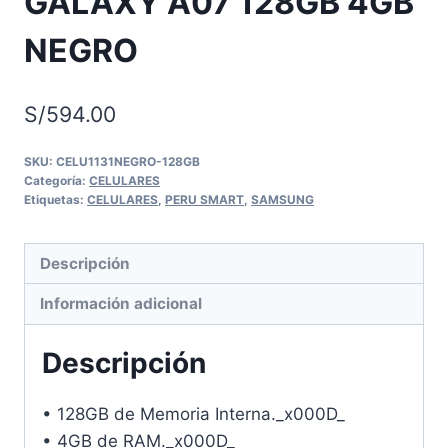
GALAXY A07 128GB 4GB
NEGRO
S/
594.00
SKU:
CELU1131NEGRO-128GB
Categoría:
CELULARES
Etiquetas:
CELULARES
,
PERU SMART
,
SAMSUNG
Descripción
Información adicional
Descripción
• 128GB de Memoria Interna._x000D_
• 4GB de RAM._x000D_