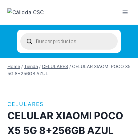
Skip
to
content
Products
search
Home
/
Tienda
/
CELULARES
/
CELULAR XIAOMI POCO X5
5G 8+256GB AZUL
CELULARES
CELULAR XIAOMI POCO
X5 5G 8+256GB AZUL