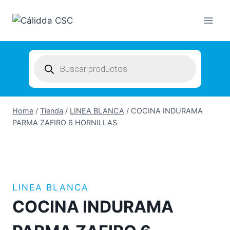
Skip
to
content
Products
search
Home
/
Tienda
/
LINEA BLANCA
/
COCINA INDURAMA
PARMA ZAFIRO 6 HORNILLAS
LINEA BLANCA
COCINA INDURAMA