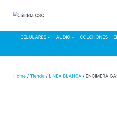
Skip
to
content
CELULARES
AUDIO
COLCHONES
E
Home
/
Tienda
/
LINEA BLANCA
/
ENCIMERA GA