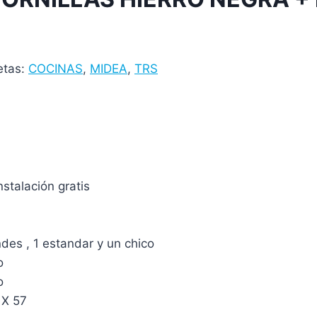
etas:
COCINAS
,
MIDEA
,
TRS
alación gratis
des , 1 estandar y un chico
o
o
 X 57