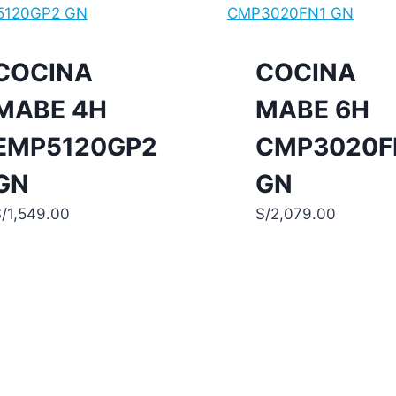
COCINA
COCINA
MABE 4H
MABE 6H
EMP5120GP2
CMP3020F
GN
GN
/
1,549.00
S/
2,079.00