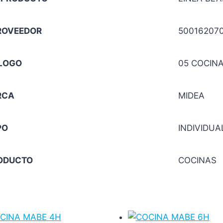
ROVEEDOR
50016207
LOGO
05 COCIN
RCA
MIDEA
PO
INDIVIDUA
RODUCTO
COCINAS