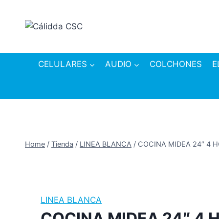
Skip
to
content
CELULARES
AUDIO
COLCHONES
E
Home
/
Tienda
/
LINEA BLANCA
/
COCINA MIDEA 24″ 4 
LINEA BLANCA
COCINA MIDEA 24″ 4 