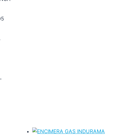
05
A
L