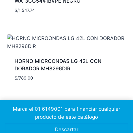
WA13CG5441BVPE NEGRO
S/
1,547.74
HORNO MICROONDAS LG 42L CON
DORADOR MH8296DIR
S/
789.00
Marca el 01 6149001 para financiar cualquier
producto de este catálogo
© 2026 Cálidda CSC
JesusAP
Descartar