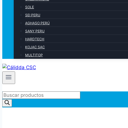
SOLE
SEI PERU
AGHASO PERÚ
SANY PERU
HARDTECH
KOJAC SAC
MULTITOP
Products
search