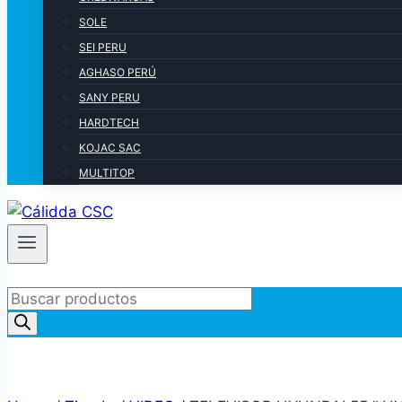
SOLE
SEI PERU
AGHASO PERÚ
SANY PERU
HARDTECH
KOJAC SAC
MULTITOP
Products
search