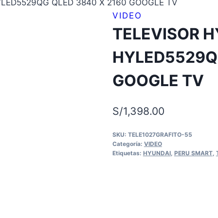
YLED5529QG QLED 3840 X 2160 GOOGLE TV
VIDEO
TELEVISOR H
HYLED5529QG
GOOGLE TV
S/
1,398.00
SKU:
TELE1027GRAFITO-55
Categoría:
VIDEO
Etiquetas:
HYUNDAI
,
PERU SMART
,