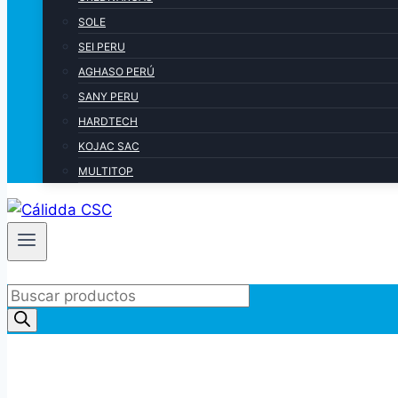
SOLE
SEI PERU
AGHASO PERÚ
SANY PERU
HARDTECH
KOJAC SAC
MULTITOP
Products
search